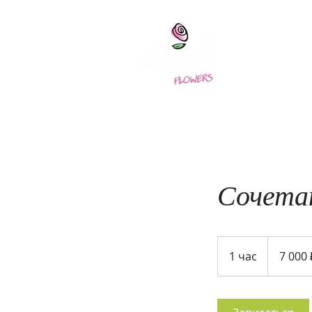
April
Главная
О нас
Сочета
7 000
российских
1 час
1
7 000 
рублей
ч
а