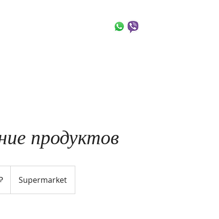
 Flowers
+972-54-763-9
Новости
Галерея
Магазин
Блог
Ко
ние продуктов
₽
Supermarket