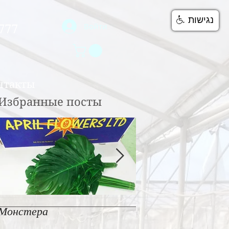
נגישות
Войти
777
нтакты
Избранные посты
Монстера
Пионы - Coral Suns