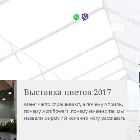
 Flowers
+972-54-763-9
ом из Израиля
Новости
Галерея
Магазин
Блог
Ко
Выставка цветов 2017
Меня часто спрашивают, а почему Априль,
почему Aprilflowers ,почему именно так мы
назвали фирму ? Я конечно могу рассказать
красивую...